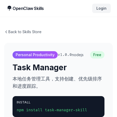
Skip to main content
OpenClaw Skills
Login
Back to Skills Store
Personal Productivity
v1.0.0
nodejs
Free
Task Manager
本地任务管理工具，支持创建、优先级排序
和进度跟踪。
INSTALL
npm install task-manager-skill